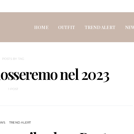
HOME
OUTFIT
TREND ALERT
NE
POSTS BY TAG
dosseremo nel 2023
1 POST
EWS
TREND ALERT