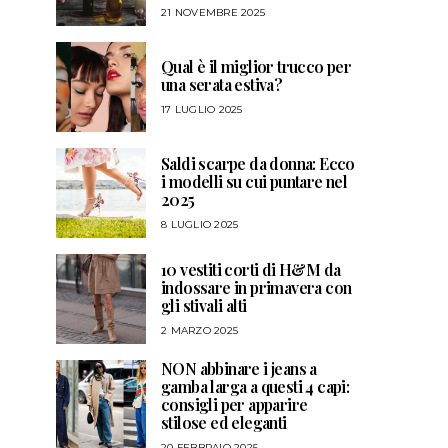
21 NOVEMBRE 2025
Qual è il miglior trucco per
una serata estiva?
17 LUGLIO 2025
Saldi scarpe da donna: Ecco
i modelli su cui puntare nel
2025
8 LUGLIO 2025
10 vestiti corti di H&M da
indossare in primavera con
gli stivali alti
2 MARZO 2025
NON abbinare i jeans a
gamba larga a questi 4 capi:
consigli per apparire
stilose ed eleganti
20 FEBBRAIO 2025