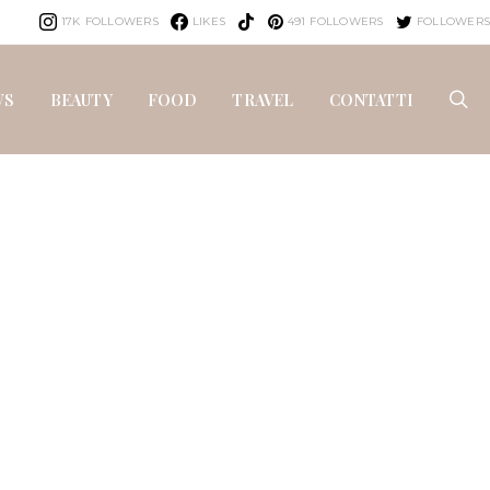
17K
FOLLOWERS
LIKES
491
FOLLOWERS
FOLLOWERS
WS
BEAUTY
FOOD
TRAVEL
CONTATTI