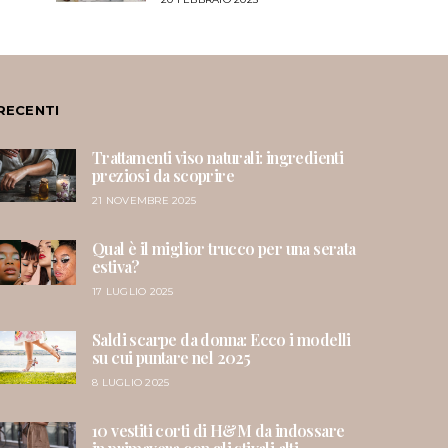
RECENTI
Trattamenti viso naturali: ingredienti
preziosi da scoprire
21 NOVEMBRE 2025
Qual è il miglior trucco per una serata
estiva?
17 LUGLIO 2025
Saldi scarpe da donna: Ecco i modelli
su cui puntare nel 2025
8 LUGLIO 2025
10 vestiti corti di H&M da indossare