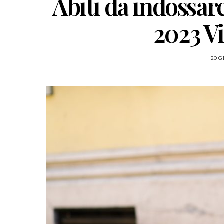
Abiti da indossar
2023 V
20 G