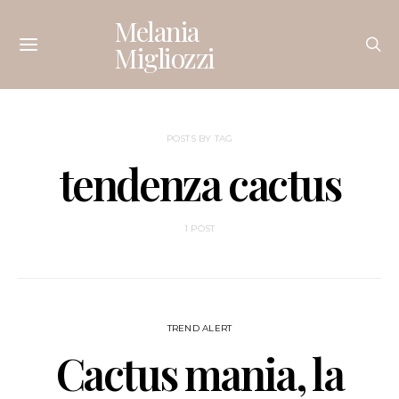
Melania
Migliozzi
POSTS BY TAG
tendenza cactus
1 POST
TREND ALERT
Cactus mania, la