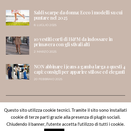
Saldi scarpe da donna: Ecco i modelli su cui
puntare nel 2025
8 LUGLIO 2025
10 vestiti corti di H&M da indossare in
primavera con gli stivali alti
2 MARZO 2025
NON abbinare i jeans a gamba larga a questi 4
capi: consigli per apparire stilose ed eleganti
20 FEBBRAIO 2025
Questo sito utilizza cookie tecnici. Tramite il sito sono installati
Dressing & Toppings
cookie di terze parti grazie alla presenza di plugin sociali.
Chiudendo il banner, l'utente accetta l'utilizzo di tutti i cookie.
Melania Migliozzi - Lifestyle Blogger