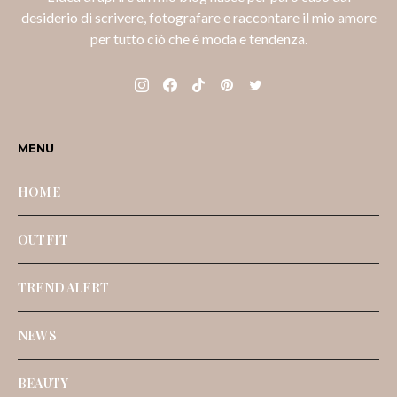
desiderio di scrivere, fotografare e raccontare il mio amore
per tutto ciò che è moda e tendenza.
MENU
HOME
OUTFIT
TREND ALERT
NEWS
BEAUTY