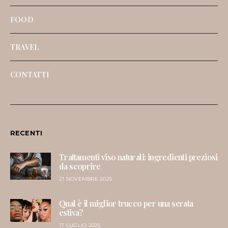
FOOD
TRAVEL
CONTATTI
RECENTI
Trattamenti viso naturali: ingredienti preziosi
da scoprire
21 NOVEMBRE 2025
Qual è il miglior trucco per una serata
estiva?
17 LUGLIO 2025