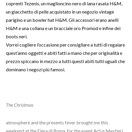
coprenti Tezenis, un maglioncino nero di lana rasata
H&M
,
un giacchetto di pelle acquistato in un negozio vintage
parigino e un bowler hat
H&M
. Gli accessori erano anelli
H&M
e una collana e un bracciale oro
Promod
e infine dei
boots neri.
Vorrei cogliere l’occasione per consigliare a tutti di regalare
quest’anno oggetti e abiti fatti a mano che per originalità e
prezzo spiccano in mezzo a tutti questi abiti tutti uguali che
dominano i negozi più famosi.
The
Christmas
atmosphere and the presents fever brought me this
weekend at the Fiera di Roma for the event Arti e Mestieri