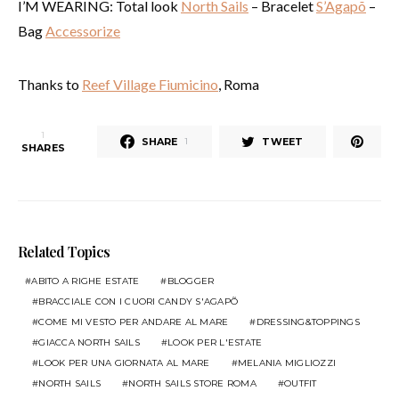
I’M WEARING: Total look
North Sails
– Bracelet
S’Agapõ
–
Bag
Accessorize
Thanks to
Reef Village Fiumicino
, Roma
1
SHARE
TWEET
1
SHARES
Related Topics
ABITO A RIGHE ESTATE
BLOGGER
BRACCIALE CON I CUORI CANDY S'AGAPÕ
COME MI VESTO PER ANDARE AL MARE
DRESSING&TOPPINGS
GIACCA NORTH SAILS
LOOK PER L'ESTATE
LOOK PER UNA GIORNATA AL MARE
MELANIA MIGLIOZZI
NORTH SAILS
NORTH SAILS STORE ROMA
OUTFIT