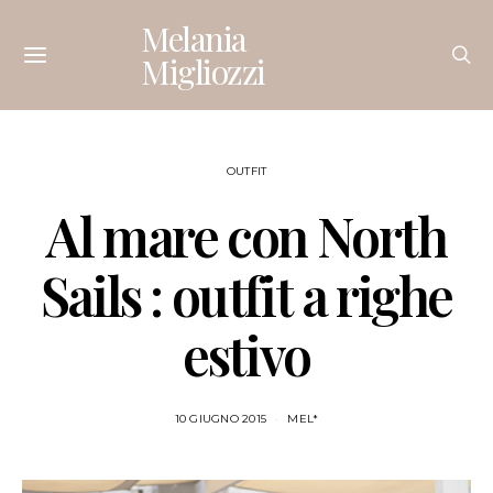
Melania
Migliozzi
OUTFIT
Al mare con North
Sails : outfit a righe
estivo
10 GIUGNO 2015
MEL*