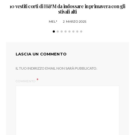
10 vestiti corti di H&M da indossare in primavera con gli
NO
stivali alti
MEL*
2 MARZO 2025
LASCIA UN COMMENTO
IL TUO INDIRIZZO EMAIL NON SARÀ PUBBLICATO.
COMMENTO