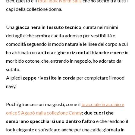
Beh, questo è il
total look North Sails
che ho scelto tra tutti i
capi della collezione donna.
Una
giacca nera in tessuto tecnico
, curata nei minimi
dettagli e che sembra cucita addosso per vestibilità e
comodità seguendo in modo naturale le linee del corpo a cui
ho abbinato un
abito a righe orizzontali bianche e nere
in
morbido cotone, che, entrando in negozio, ho adorato da
subito.
Ai piedi
zeppe rivestite in corda
per completare il mood
navy.
Pochi gli accessori ma giusti, come il
bracciale in acciaio e
onice S’Agapõ dalla collezione Candy
;
due cuori che
sembrano specchiarsi uno dentro l’altro
e che rendono il
look elegante e sofisticato anche per una calda giornata in