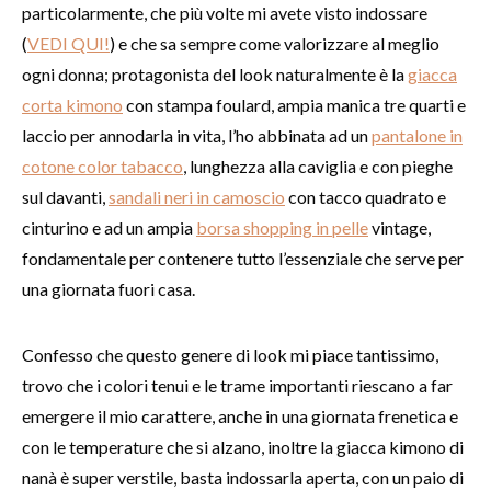
particolarmente, che più volte mi avete visto indossare
(
VEDI QUI!
) e che sa sempre come valorizzare al meglio
ogni donna; protagonista del look naturalmente è la
giacca
corta kimono
con stampa foulard, ampia manica tre quarti e
laccio per annodarla in vita, l’ho abbinata ad un
pantalone in
cotone color tabacco
, lunghezza alla caviglia e con pieghe
sul davanti,
sandali neri in camoscio
con tacco quadrato e
cinturino e ad un ampia
borsa shopping in pelle
vintage,
fondamentale per contenere tutto l’essenziale che serve per
una giornata fuori casa.
Confesso che questo genere di look mi piace tantissimo,
trovo che i colori tenui e le trame importanti riescano a far
emergere il mio carattere, anche in una giornata frenetica e
con le temperature che si alzano, inoltre la giacca kimono di
nanà è super verstile, basta indossarla aperta, con un paio di