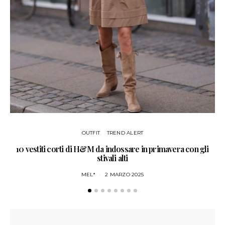
OUTFIT
TREND ALERT
10 vestiti corti di H&M da indossare in primavera con gli
NO
stivali alti
MEL*
2 MARZO 2025