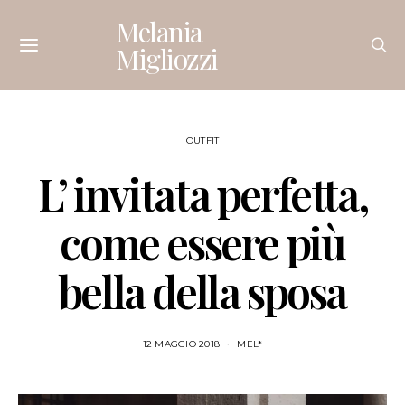
Melania
Migliozzi
OUTFIT
L’ invitata perfetta,
come essere più
bella della sposa
12 MAGGIO 2018
MEL*