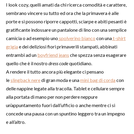
I look cozy, quelli amati da chi ricerca comodità e carattere,
sembrano vincere su tutto ed ora che la primavera è alle
porte e si possono riporre cappotti, sciarpe e abiti pesanti è
gratificante indossare un pantalone di lino con una semplice
camicia o ad esempio uno
spolverino bianco
con una
t-shirt
grigia
e dei deliziosi fiori primaverili stampati, abbinati
entrambi ad un
boyfriend jeans
che spezza senza esagerare
quello che è il nostro
dress code
quotidiano.
A rendere il tutto ancora più elegante ci pensano
le
slingback nere
di gran moda e una
mini bag di corda
con
delle nappine legate alla tracolla. Tablet e cellulare sempre
alla portata di mano per non perdere neppure
un’appuntamento fuori dall’ufficio o anche mentre ci si
concede una pausa con un spuntino leggero tra un impegno
e all’altro.