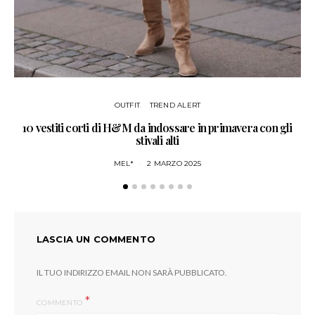
OUTFIT
TREND ALERT
10 vestiti corti di H&M da indossare in primavera con gli
NO
stivali alti
MEL*
2 MARZO 2025
LASCIA UN COMMENTO
IL TUO INDIRIZZO EMAIL NON SARÀ PUBBLICATO.
COMMENTO