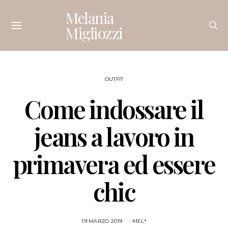
Melania
Migliozzi
OUTFIT
Come indossare il
jeans a lavoro in
primavera ed essere
chic
19 MARZO 2019
MEL*