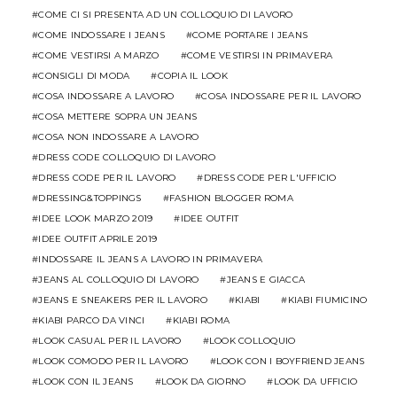
COME CI SI PRESENTA AD UN COLLOQUIO DI LAVORO
COME INDOSSARE I JEANS
COME PORTARE I JEANS
COME VESTIRSI A MARZO
COME VESTIRSI IN PRIMAVERA
CONSIGLI DI MODA
COPIA IL LOOK
COSA INDOSSARE A LAVORO
COSA INDOSSARE PER IL LAVORO
COSA METTERE SOPRA UN JEANS
COSA NON INDOSSARE A LAVORO
DRESS CODE COLLOQUIO DI LAVORO
DRESS CODE PER IL LAVORO
DRESS CODE PER L'UFFICIO
DRESSING&TOPPINGS
FASHION BLOGGER ROMA
IDEE LOOK MARZO 2019
IDEE OUTFIT
IDEE OUTFIT APRILE 2019
INDOSSARE IL JEANS A LAVORO IN PRIMAVERA
JEANS AL COLLOQUIO DI LAVORO
JEANS E GIACCA
JEANS E SNEAKERS PER IL LAVORO
KIABI
KIABI FIUMICINO
KIABI PARCO DA VINCI
KIABI ROMA
LOOK CASUAL PER IL LAVORO
LOOK COLLOQUIO
LOOK COMODO PER IL LAVORO
LOOK CON I BOYFRIEND JEANS
LOOK CON IL JEANS
LOOK DA GIORNO
LOOK DA UFFICIO