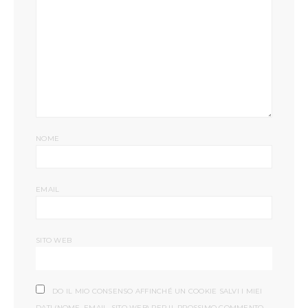
NOME
EMAIL
SITO WEB
DO IL MIO CONSENSO AFFINCHÉ UN COOKIE SALVI I MIEI
DATI (NOME, EMAIL, SITO WEB) PER IL PROSSIMO COMMENTO.