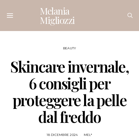
Melania
Migliozzi
BEAUTY
Skincare invernale,
6 consigli per
proteggere la pelle
dal freddo
18 DICEMBRE 2024
MEL*