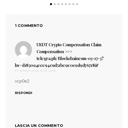
1 COMMENTO
USDT Crypto Compensation Claim
Compensation >>>
telegra.ph/Blockchaincom-03-17-3?
hs=d183094cee94e9d51be9e0e9d9d76718&
ha
27 MARZO 2026 ALLE 20:53
detto:
vcp0e2
RISPONDI
LASCIA UN COMMENTO