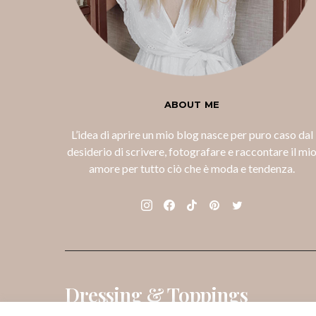
ABOUT ME
L’idea di aprire un mio blog nasce per puro caso dal
desiderio di scrivere, fotografare e raccontare il mi
amore per tutto ciò che è moda e tendenza.
Dressing & Toppings