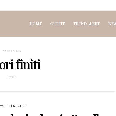
HOME
OUTFIT
TREND ALERT
NE
POSTS BY TAG
ri finiti
1 POST
EWS
TREND ALERT