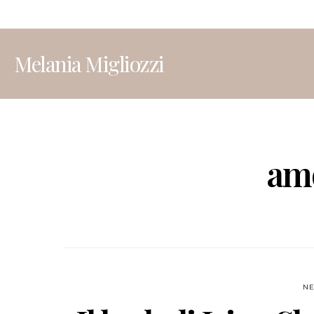
Melania Migliozzi
amo
N