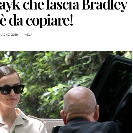
hayk che lascia Bradley
è da copiare!
IUGNO 2019
MEL*