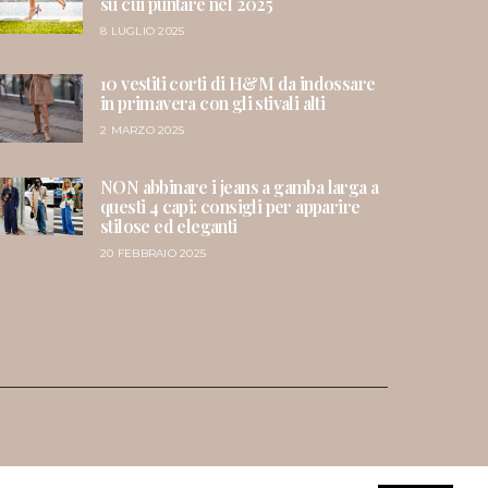
su cui puntare nel 2025
8 LUGLIO 2025
10 vestiti corti di H&M da indossare
in primavera con gli stivali alti
2 MARZO 2025
NON abbinare i jeans a gamba larga a
questi 4 capi: consigli per apparire
stilose ed eleganti
20 FEBBRAIO 2025