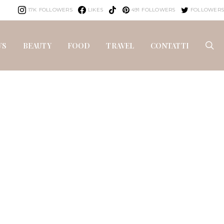
17K
FOLLOWERS
LIKES
491
FOLLOWERS
FOLLOWERS
WS
BEAUTY
FOOD
TRAVEL
CONTATTI