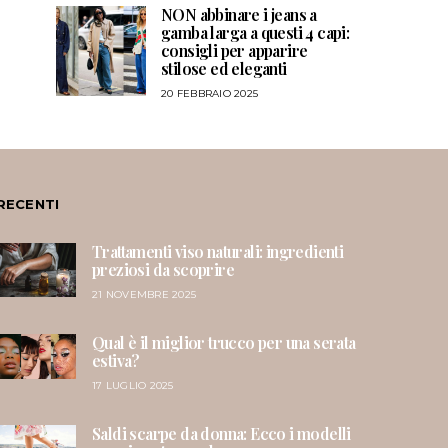
NON abbinare i jeans a
gamba larga a questi 4 capi:
consigli per apparire
stilose ed eleganti
20 FEBBRAIO 2025
RECENTI
Trattamenti viso naturali: ingredienti
preziosi da scoprire
21 NOVEMBRE 2025
Qual è il miglior trucco per una serata
estiva?
17 LUGLIO 2025
Saldi scarpe da donna: Ecco i modelli