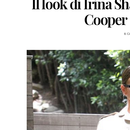
Il look di Irina S
Cooper 
8 G