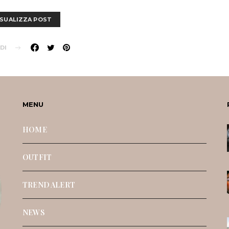
ISUALIZZA POST
DI
MENU
HOME
OUTFIT
TREND ALERT
NEWS