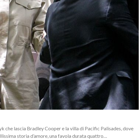
yk che lascia Bradley Cooper e la villa di Pacific Palisades, dove
ellissima storia d’amore, una favola durata quattro…