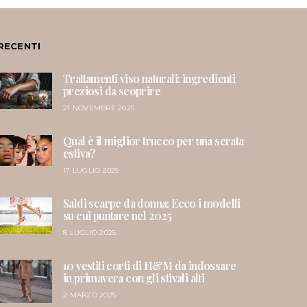
RECENTI
Trattamenti viso naturali: ingredienti
preziosi da scoprire
21 NOVEMBRE 2025
Qual è il miglior trucco per una serata
estiva?
17 LUGLIO 2025
Saldi scarpe da donna: Ecco i modelli
su cui puntare nel 2025
8 LUGLIO 2025
10 vestiti corti di H&M da indossare
in primavera con gli stivali alti
2 MARZO 2025