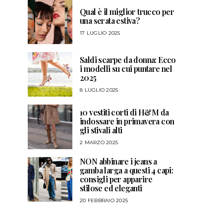
Qual è il miglior trucco per
una serata estiva?
17 LUGLIO 2025
Saldi scarpe da donna: Ecco
i modelli su cui puntare nel
2025
8 LUGLIO 2025
10 vestiti corti di H&M da
indossare in primavera con
gli stivali alti
2 MARZO 2025
NON abbinare i jeans a
gamba larga a questi 4 capi:
consigli per apparire
stilose ed eleganti
20 FEBBRAIO 2025