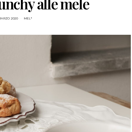
runchy alle mele
MARZO 2020
MEL*