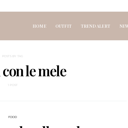
HOME
OUTFIT
TREND ALERT
NE
POSTS BY TAG
i con le mele
1 POST
FOOD