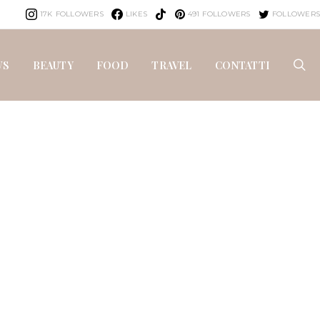
17K
FOLLOWERS
LIKES
491
FOLLOWERS
FOLLOWERS
WS
BEAUTY
FOOD
TRAVEL
CONTATTI