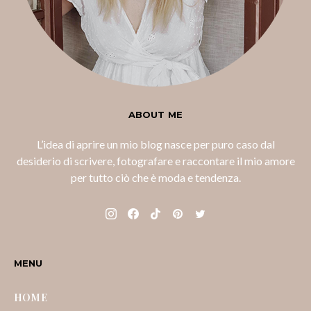
ABOUT ME
L’idea di aprire un mio blog nasce per puro caso dal
desiderio di scrivere, fotografare e raccontare il mio amore
per tutto ciò che è moda e tendenza.
MENU
HOME