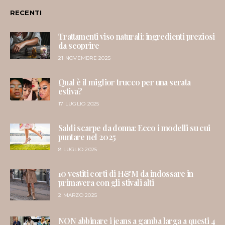
RECENTI
Trattamenti viso naturali: ingredienti preziosi
da scoprire
21 NOVEMBRE 2025
Qual è il miglior trucco per una serata
estiva?
17 LUGLIO 2025
Saldi scarpe da donna: Ecco i modelli su cui
puntare nel 2025
8 LUGLIO 2025
10 vestiti corti di H&M da indossare in
primavera con gli stivali alti
2 MARZO 2025
NON abbinare i jeans a gamba larga a questi 4