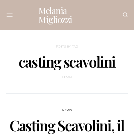
Melania
Migliozzi
POSTS BY TAG
casting scavolini
1 POST
NEWS
Casting Scavolini, il