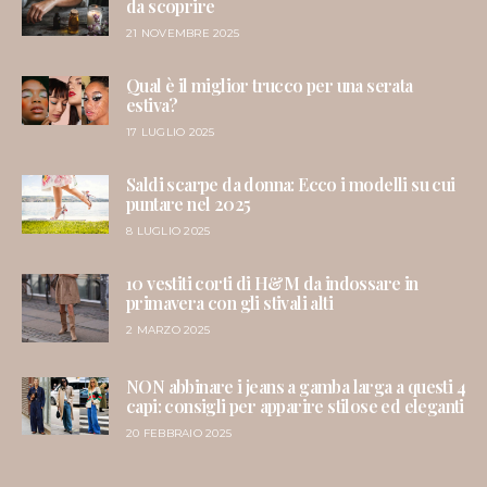
da scoprire
21 NOVEMBRE 2025
Qual è il miglior trucco per una serata
estiva?
17 LUGLIO 2025
Saldi scarpe da donna: Ecco i modelli su cui
puntare nel 2025
8 LUGLIO 2025
10 vestiti corti di H&M da indossare in
primavera con gli stivali alti
2 MARZO 2025
NON abbinare i jeans a gamba larga a questi 4
capi: consigli per apparire stilose ed eleganti
20 FEBBRAIO 2025