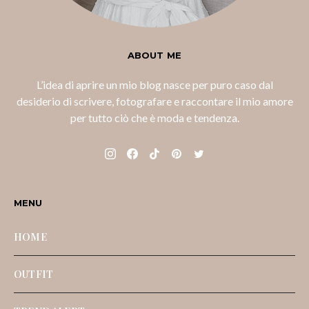
ABOUT ME
L’idea di aprire un mio blog nasce per puro caso dal
desiderio di scrivere, fotografare e raccontare il mio amore
per tutto ciò che è moda e tendenza.
MENU
HOME
OUTFIT