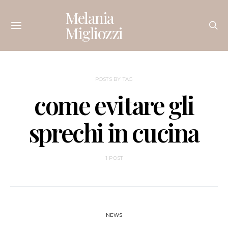
Melania
Migliozzi
POSTS BY TAG
come evitare gli
sprechi in cucina
1 POST
NEWS