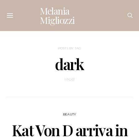
Melania
Migliozzi
POSTS BY TAG
dark
1 POST
BEAUTY
Kat Von D arriva in