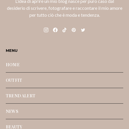
L’idea di aprire un mio blog nasce per puro caso dal
desiderio di scrivere, fotografare e raccontare il mio amore
per tutto ciò che è moda e tendenza.
MENU
HOME
OUTFIT
TREND ALERT
NEWS
BEAUTY