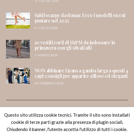
17 LUGLIO 2025
Saldi scarpe da donna: Ecco i modelli su cui
puntare nel 2025
8 LUGLIO 2025
10 vestiti corti di H&M da indossare in
primavera con gli stivali alti
2 MARZO 2025
NON abbinare i jeans a gamba larga a questi 4
capi: consigli per apparire stilose ed eleganti
20 FEBBRAIO 2025
Questo sito utilizza cookie tecnici. Tramite il sito sono installati
Dressing & Toppings
cookie di terze parti grazie alla presenza di plugin sociali.
Chiudendo il banner, l'utente accetta l'utilizzo di tutti i cookie.
Melania Migliozzi - Lifestyle Blogger