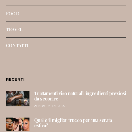
FOOD
TRAVEL
CONTATTI
RECENTI
Trattamenti viso naturali: ingredienti preziosi
da scoprire
21 NOVEMBRE 2025
Qual è il miglior trucco per una serata
estiva?