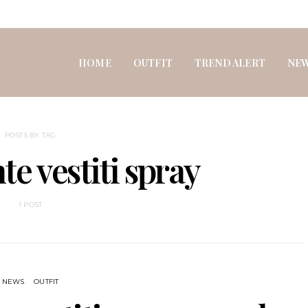
HOME
OUTFIT
TREND ALERT
NE
POSTS BY TAG
te vestiti spray
1 POST
NEWS
OUTFIT