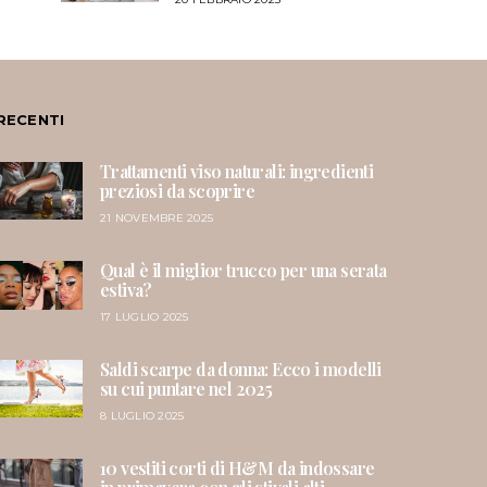
RECENTI
Trattamenti viso naturali: ingredienti
preziosi da scoprire
21 NOVEMBRE 2025
Qual è il miglior trucco per una serata
estiva?
17 LUGLIO 2025
Saldi scarpe da donna: Ecco i modelli
su cui puntare nel 2025
8 LUGLIO 2025
10 vestiti corti di H&M da indossare