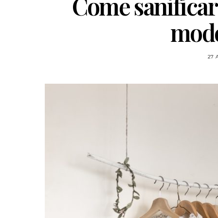
Come sanificare
modo
27 