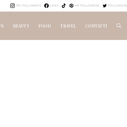
17K
FOLLOWERS
LIKES
491
FOLLOWERS
FOLLOWERS
WS
BEAUTY
FOOD
TRAVEL
CONTATTI