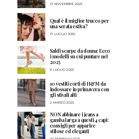
21 NOVEMBRE 2025
Qual è il miglior trucco per
una serata estiva?
17 LUGLIO 2025
Saldi scarpe da donna: Ecco
i modelli su cui puntare nel
2025
8 LUGLIO 2025
10 vestiti corti di H&M da
indossare in primavera con
gli stivali alti
2 MARZO 2025
NON abbinare i jeans a
gamba larga a questi 4 capi:
consigli per apparire
stilose ed eleganti
20 FEBBRAIO 2025