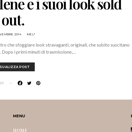
Iene e i suoi look sold
out.
OVEMBRE 2014
MEL*
ltro che sfoggiare look stravaganti, originali, che subito suscitano
 Dopo i primi minuti di trasmissione,…
ISUALIZZA POST
DI
MENU
HOME