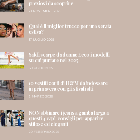
preziosi da scoprire
21 NOVEMBRE 2025
Qual è il miglior trucco per una serata
estiva?
17 LUGLIO 2025
Saldi scarpe da donna: Ecco i modelli
su cui puntare nel 2025
8 LUGLIO 2025
10 vestiti corti di H&M da indossare
in primavera con gli stivali alti
2 MARZO 2025
NON abbinare i jeans a gamba larga a
questi 4 capi: consigli per apparire
stilose ed eleganti
20 FEBBRAIO 2025