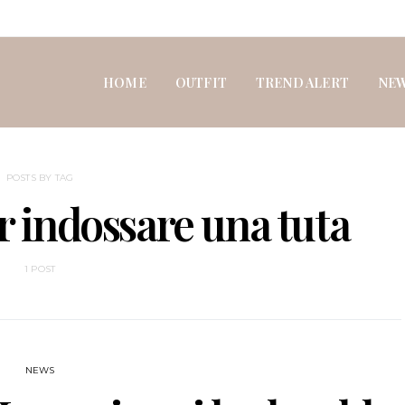
HOME
OUTFIT
TREND ALERT
NE
POSTS BY TAG
er indossare una tuta
1 POST
NEWS