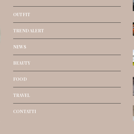
OUTFIT
TREND ALERT
NEWS
BEAUTY
FOOD
TRAVEL
CONTATTI
o