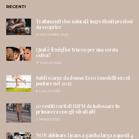
RECENTI
Trattamenti viso naturali: ingredienti preziosi
da scoprire
21 NOVEMBRE 2025
Qual è il miglior trucco per una serata
estiva?
17 LUGLIO 2025
Saldi scarpe da donna: Ecco i modelli su cui
puntare nel 2025
8 LUGLIO 2025
10 vestiti corti di H&M da indossare in
primavera con gli stivali alti
2 MARZO 2025
NON abbinare i jeans a gamba larga a questi 4