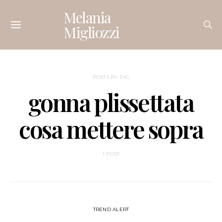
Melania
Migliozzi
POSTS BY TAG
gonna plissettata
cosa mettere sopra
1 POST
TREND ALERT