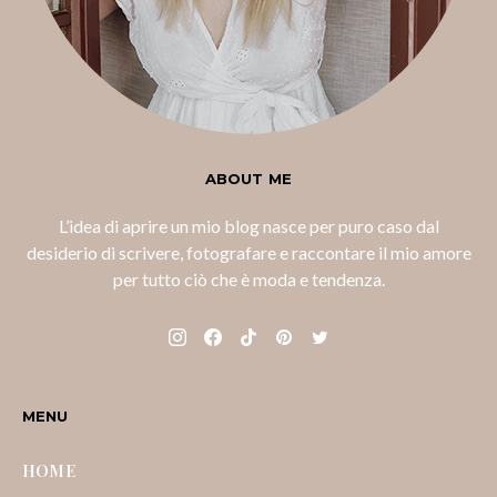
ABOUT ME
L’idea di aprire un mio blog nasce per puro caso dal
desiderio di scrivere, fotografare e raccontare il mio amore
per tutto ciò che è moda e tendenza.
MENU
HOME