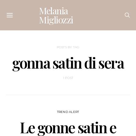
Melania
Migliozzi
POSTS BY TAG
gonna satin di sera
1 POST
TREND ALERT
Le gonne satin e