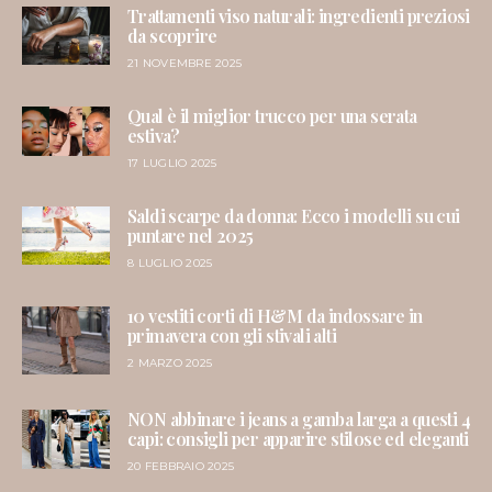
Trattamenti viso naturali: ingredienti preziosi
da scoprire
21 NOVEMBRE 2025
Qual è il miglior trucco per una serata
estiva?
17 LUGLIO 2025
Saldi scarpe da donna: Ecco i modelli su cui
puntare nel 2025
8 LUGLIO 2025
10 vestiti corti di H&M da indossare in
primavera con gli stivali alti
2 MARZO 2025
NON abbinare i jeans a gamba larga a questi 4
capi: consigli per apparire stilose ed eleganti
20 FEBBRAIO 2025