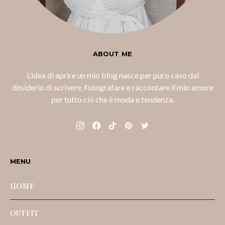
ABOUT ME
L’idea di aprire un mio blog nasce per puro caso dal
desiderio di scrivere, fotografare e raccontare il mio amore
per tutto ciò che è moda e tendenza.
MENU
HOME
OUTFIT