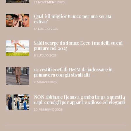
21 NOVEMBRE 2025
Qual è il miglior trucco per una serata
estiva?
17 LUGLIO 2025
Saldi scarpe da donna: Ecco i modelli su cui
puntare nel 2025
8 LUGLIO 2025
10 vestiti corti di H&M da indossare in
primavera con gli stivali alti
2 MARZO 2025
NON abbinare i jeans a gamba larga a questi 4
capi: consigli per apparire stilose ed eleganti
20 FEBBRAIO 2025