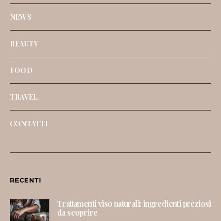
NEWS
BEAUTY
FOOD
TRAVEL
CONTATTI
RECENTI
Trattamenti viso naturali: ingredienti preziosi
da scoprire