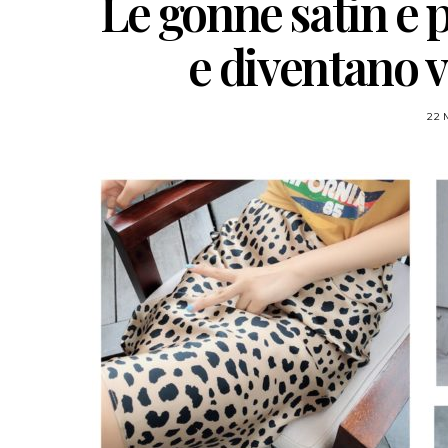
Le gonne satin e 
e diventano v
22 