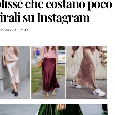
plissè che costano poco
irali su Instagram
MARZO 2019
MEL*