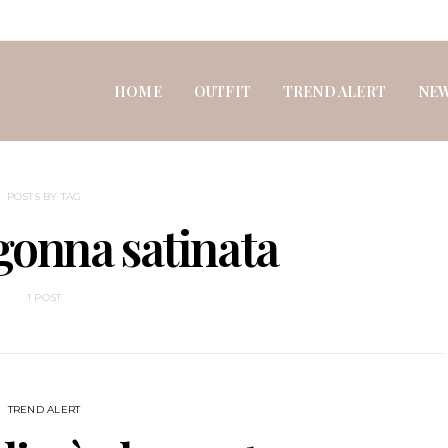
HOME
OUTFIT
TREND ALERT
NE
POSTS BY TAG
gonna satinata
1 POST
TREND ALERT