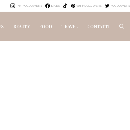
17K
FOLLOWERS
LIKES
491
FOLLOWERS
FOLLOWERS
WS
BEAUTY
FOOD
TRAVEL
CONTATTI