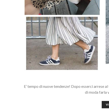
E’ tempo di nuove tendenze! Dopo esserci arrese al fa
di moda farla 
V