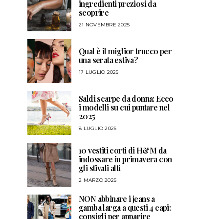
ingredienti preziosi da
scoprire
21 NOVEMBRE 2025
Qual è il miglior trucco per
una serata estiva?
17 LUGLIO 2025
Saldi scarpe da donna: Ecco
i modelli su cui puntare nel
2025
8 LUGLIO 2025
10 vestiti corti di H&M da
indossare in primavera con
gli stivali alti
2 MARZO 2025
NON abbinare i jeans a
gamba larga a questi 4 capi:
consigli per apparire