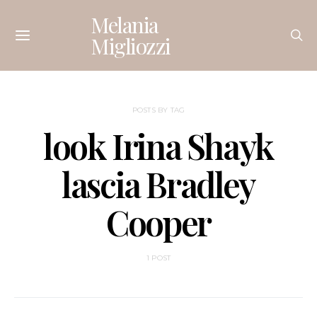
Melania
Migliozzi
POSTS BY TAG
look Irina Shayk
lascia Bradley
Cooper
1 POST