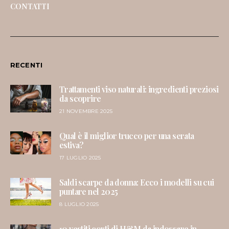
CONTATTI
RECENTI
Trattamenti viso naturali: ingredienti preziosi
da scoprire
21 NOVEMBRE 2025
Qual è il miglior trucco per una serata
estiva?
17 LUGLIO 2025
Saldi scarpe da donna: Ecco i modelli su cui
puntare nel 2025
8 LUGLIO 2025
10 vestiti corti di H&M da indossare in