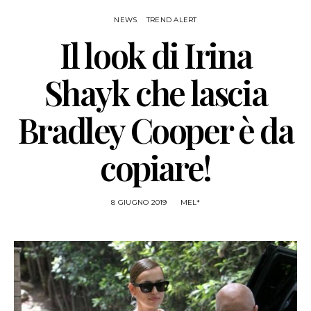
NEWS
TREND ALERT
Il look di Irina
Shayk che lascia
Bradley Cooper è da
copiare!
8 GIUGNO 2019
MEL*