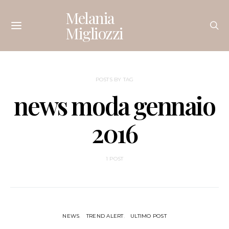
Melania
Migliozzi
POSTS BY TAG
news moda gennaio
2016
1 POST
NEWS
TREND ALERT
ULTIMO POST