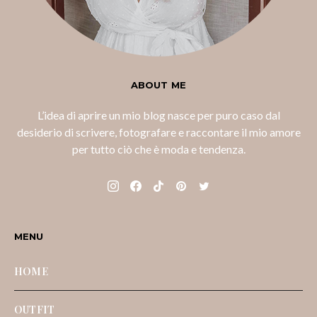
ABOUT ME
L’idea di aprire un mio blog nasce per puro caso dal
desiderio di scrivere, fotografare e raccontare il mio amore
per tutto ciò che è moda e tendenza.
MENU
HOME
OUTFIT