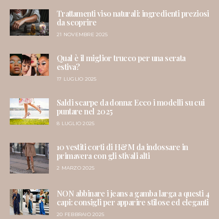
Trattamenti viso naturali: ingredienti preziosi
da scoprire
21 NOVEMBRE 2025
Qual è il miglior trucco per una serata
estiva?
17 LUGLIO 2025
Saldi scarpe da donna: Ecco i modelli su cui
puntare nel 2025
8 LUGLIO 2025
10 vestiti corti di H&M da indossare in
primavera con gli stivali alti
2 MARZO 2025
NON abbinare i jeans a gamba larga a questi 4
capi: consigli per apparire stilose ed eleganti
20 FEBBRAIO 2025