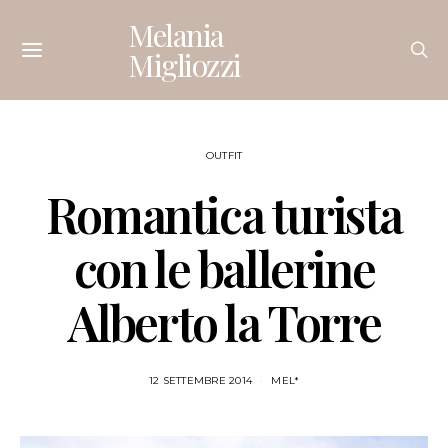
Melania
Migliozzi
OUTFIT
Romantica turista
con le ballerine
Alberto la Torre
12 SETTEMBRE 2014
MEL*