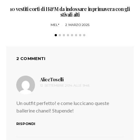
10 vestiti corti di H&M da indossare in primavera con gli
NO
stivali alti
MEL*
2 MARZO 2025
2 COMMENTI
AliceToselli
ha
12 SETTEMBRE 2014 ALLE 9:48
detto:
Un outfit perfetto! e come luccicano queste
ballerine chanel! Stupende!
RISPONDI