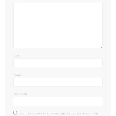
NOME
EMAIL
SITO WEB
DO IL MIO CONSENSO AFFINCHÉ UN COOKIE SALVI I MIEI