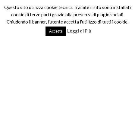
6
SHARE
TWEET
6
SHARES
Questo sito utilizza cookie tecnici. Tramite il sito sono installati
cookie di terze parti grazie alla presenza di plugin sociali.
Chiudendo il banner, l'utente accetta l'utilizzo di tutti i cookie.
Leggi di Più
Accetta
Related Topics
BELLEZZA
BOMBE DA BAGNO EFFERVESCENTI
COSMETICI CON FRUTTA E VERDURA
COSMETICI FATTI A MANO
CURA DEL CORPO
DRESSING&TOPPINGS
FASHIONBLOGGER
LUSH
LUSH APRE A NAPOLI
NAPOLI
NEWS
NUOVA APERTURA
SAPONI AL TAGLIO
SHAMPOO IN CONFETTI
VEGETARIANI
WATER FREE