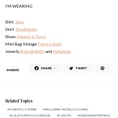
I’M WEARING
Shirt
Zara
Skirt
Stradivarius
Shoes
Alberto la Torre
Mini Bag Vintage
Pierre Cardin
Jewerly
Bijou Brigitte
and
Pull&Bear
3
SHARE
TWEET
2
1
SHARES
Related Topics
ALBERTO LA TORRE
BALLERINE MODELLO CHANEL
CALZATURIFICIO EUROESSE
CASCATE
DRESSING&TOPPINGS