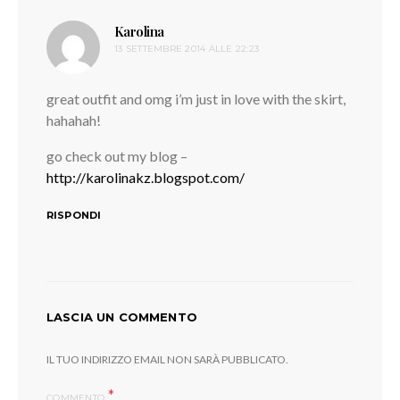
Karolina
ha
13 SETTEMBRE 2014 ALLE 22:23
detto:
great outfit and omg i’m just in love with the skirt,
hahahah!
go check out my blog –
http://karolinakz.blogspot.com/
RISPONDI
LASCIA UN COMMENTO
IL TUO INDIRIZZO EMAIL NON SARÀ PUBBLICATO.
COMMENTO