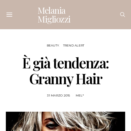
Melania
Migliozzi
BEAUTY
TREND ALERT
È già tendenza:
Granny Hair
31 MARZO 2015
MEL*