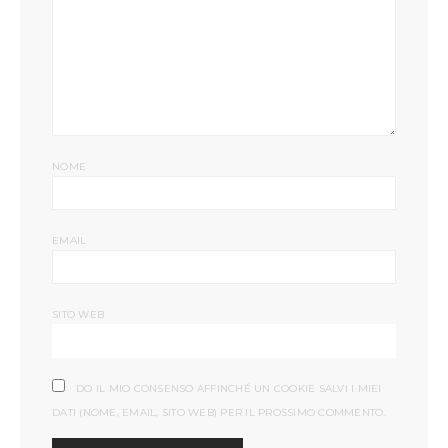
NOME
EMAIL
SITO WEB
DO IL MIO CONSENSO AFFINCHÉ UN COOKIE SALVI I MIEI
DATI (NOME, EMAIL, SITO WEB) PER IL PROSSIMO COMMENTO.