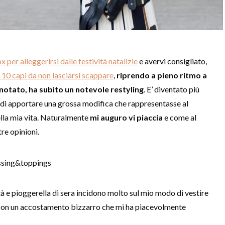
x per alleggerirsi dalle festività natalizie
e avervi consigliato,
i 10 capi da non lasciarsi scappare
,
riprendo a pieno ritmo a
 notato, ha subìto un notevole restyling
. E’ diventato più
 di apportare una grossa modifica che rappresentasse al
lla mia vita. Naturalmente
mi auguro vi piaccia
e come al
re opinioni.
ità e pioggerella di sera incidono molto sul mio modo di vestire
con un accostamento bizzarro che mi ha piacevolmente