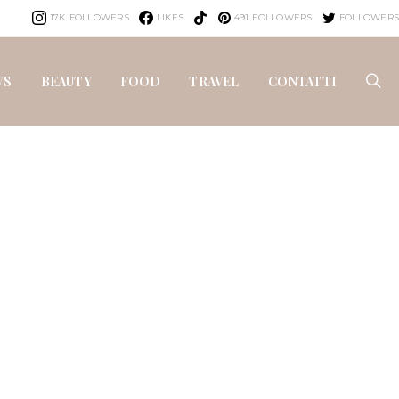
17K
FOLLOWERS
LIKES
491
FOLLOWERS
FOLLOWERS
WS
BEAUTY
FOOD
TRAVEL
CONTATTI