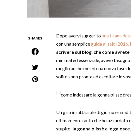
1
Dopo avervi suggerito
una tisana deto
SHARES
con una semplice
guida ai saldi 2016, 
scrivere sul blog, che come avrete
1
minimal ed essenziale, avevo bisogno
meglio anche me ed una nuova fase de
solito sono pronta ad ascoltare le vost
Un giro in città, sole di giorno e umid
ultimamente tanto che ho azzardato 
stupito:
la gonna plissè e le galosce
.