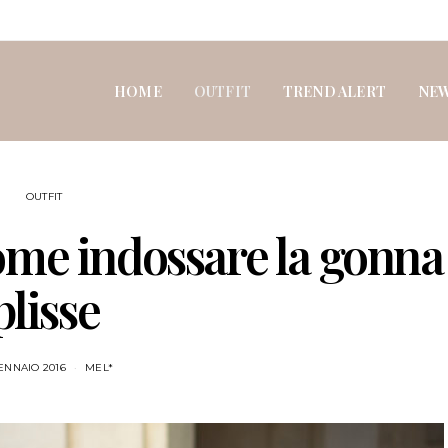
HOME
OUTFIT
TREND ALERT
NE
OUTFIT
ome indossare la gonna
plisse
ENNAIO 2016
MEL*