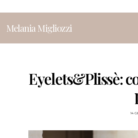
Melania Migliozzi
Eyelets&Plissè: c
14 G