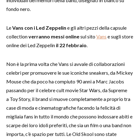
individuali dei membri della band, disegnati in bianco su
fondo nero.
Le
Vans con i Led Zeppelin
e gli altri pezzi della capsule
collection
verranno messi online
sul sito
Vans
e sugli store
online dei Led Zeppelin
il 22 febbraio
.
Non è la prima volta che Vans si avvale di collaborazioni
celebri per promuovere le sue iconiche sneakers, da Mickey
Mouse che da poco ha compiuto 90 anni a Marc Jacobs
passando per il celebre cult movie Star Wars, da Supreme
a Toy Story, il brand si muove completamente a proprio tra
case di moda e cinematografiche facendo la felicità di
migliaia fans in tutto il mondo che possono indossare abiti e
scarpe dei loro idoli preferiti, che sia un film o una band non
importa, c’è spazio per tutti. Le Old Skool sono state