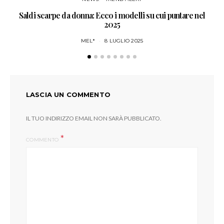
Saldi scarpe da donna: Ecco i modelli su cui puntare nel
4 
2025
MEL*
8 LUGLIO 2025
LASCIA UN COMMENTO
IL TUO INDIRIZZO EMAIL NON SARÀ PUBBLICATO.
COMMENTO