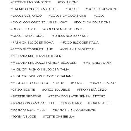
CIAMBELLONE FACILE
CIOCCOLATO
CIOCCOLATO FONDENTE
COLAZIONE
CREMA CON ORZO SOLUBILE
DOLCE
DOLCE COLAZIONE
DOLCE CON ORZO
DOLCE DA COLAZIONE
DOLCI
DOLCI CON ORZO SOLUBILE LIGHT
DOLCI DA COLAZIONE
DOLCI E TORTE
DOLCI SENZA LATTOSIO
DOLCI TRADIZIONALI
DRESSING&TOPPINGS
FASHION BLOGGER ROMA
FOOD BLOGGER ITALIA
FOOD BLOGGER ITALIANE
MELANIA MIGLIOZZI
MELANIA MIGLIOZZI BLOGGER
MELANIA MIGLIOZZI FASHION BLOGGER
MERENDA SANA
MIGLIORI FASHION BLOGGER ITALIA
MIGLIORI FASHION BLOGGER ITALIANE
MIGLIORI FOOD BLOGGER ITALIA
ORZO
ORZO E CACAO
ORZO RICETTE
ORZO SOLUBILE
PROPRIETÀ ORZO
RICETTE SPORTIVE
TORTA CON LATTE SENZA LATTOSIO
TORTA CON ORZO SOLUBILE E CIOCCOLATO
TORTA FACILE
TORTA ORZO E MELE
TORTA PER LA COLAZIONE
TORTA VELOCE
TORTE CIAMBELLA