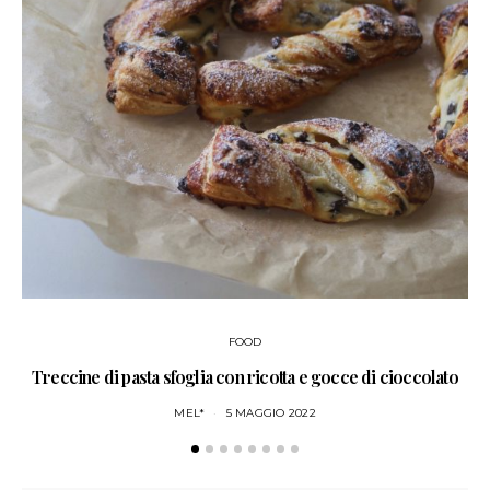
FOOD
Treccine di pasta sfoglia con ricotta e gocce di cioccolato
S
MEL*
5 MAGGIO 2022