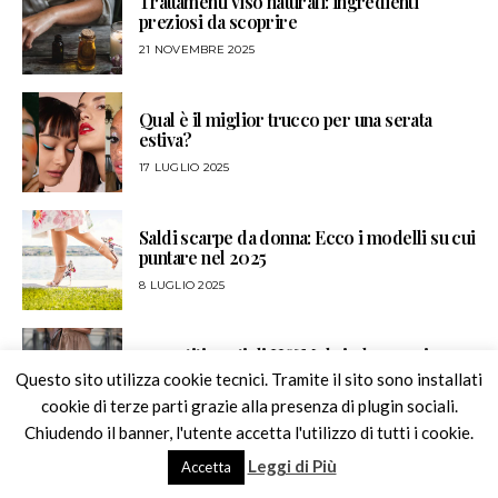
Trattamenti viso naturali: ingredienti
preziosi da scoprire
21 NOVEMBRE 2025
Qual è il miglior trucco per una serata
estiva?
17 LUGLIO 2025
Saldi scarpe da donna: Ecco i modelli su cui
puntare nel 2025
8 LUGLIO 2025
10 vestiti corti di H&M da indossare in
Questo sito utilizza cookie tecnici. Tramite il sito sono installati
primavera con gli stivali alti
cookie di terze parti grazie alla presenza di plugin sociali.
2 MARZO 2025
Chiudendo il banner, l'utente accetta l'utilizzo di tutti i cookie.
Leggi di Più
Accetta
NON abbinare i jeans a gamba larga a questi