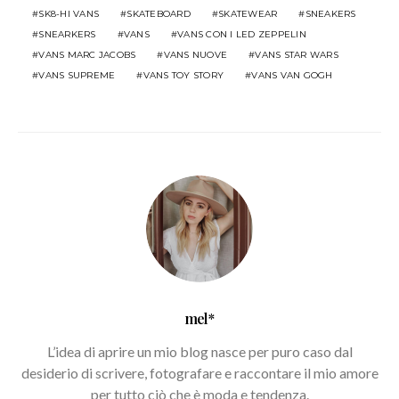
SK8-HI VANS
SKATEBOARD
SKATEWEAR
SNEAKERS
SNEARKERS
VANS
VANS CON I LED ZEPPELIN
VANS MARC JACOBS
VANS NUOVE
VANS STAR WARS
VANS SUPREME
VANS TOY STORY
VANS VAN GOGH
mel*
L’idea di aprire un mio blog nasce per puro caso dal
desiderio di scrivere, fotografare e raccontare il mio amore
per tutto ciò che è moda e tendenza.