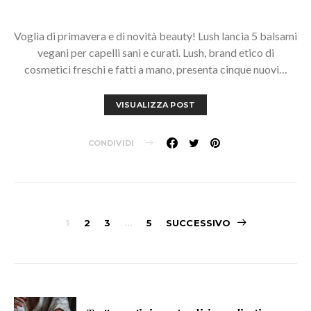
Voglia di primavera e di novità beauty! Lush lancia 5 balsami
vegani per capelli sani e curati. Lush, brand etico di
cosmetici freschi e fatti a mano, presenta cinque nuovi…
VISUALIZZA POST
CONDIVIDI
Navigazione
1
2
3
…
5
SUCCESSIVO
articoli