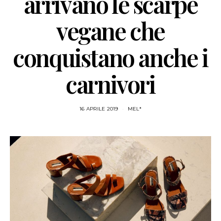
arrivano le scarpe
vegane che
conquistano anche i
carnivori
16 APRILE 2019
MEL*