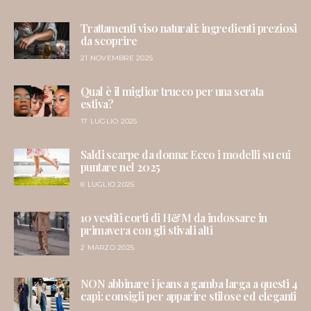
Trattamenti viso naturali: ingredienti preziosi
da scoprire
21 NOVEMBRE 2025
Qual è il miglior trucco per una serata
estiva?
17 LUGLIO 2025
Saldi scarpe da donna: Ecco i modelli su cui
puntare nel 2025
8 LUGLIO 2025
10 vestiti corti di H&M da indossare in
primavera con gli stivali alti
2 MARZO 2025
NON abbinare i jeans a gamba larga a questi 4
capi: consigli per apparire stilose ed eleganti