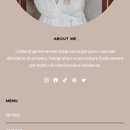
ABOUT ME
L’idea di aprire un mio blog nasce per puro caso dal
desiderio di scrivere, fotografare e raccontare il mio amore
per tutto ciò che è moda e tendenza.
MENU
HOME