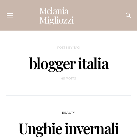
Melania
Migliozzi
POSTS BY TAG
blogger italia
46 POSTS
BEAUTY
Unghie invernali