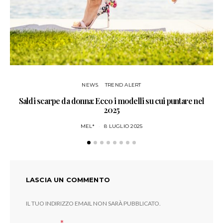
NEWS
TREND ALERT
Saldi scarpe da donna: Ecco i modelli su cui puntare nel
4 
2025
MEL*
8 LUGLIO 2025
LASCIA UN COMMENTO
IL TUO INDIRIZZO EMAIL NON SARÀ PUBBLICATO.