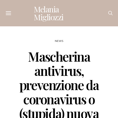
Melania
Migliozzi
NEWS
Mascherina
antivirus,
prevenzione da
coronavirus o
(stupida) nuova