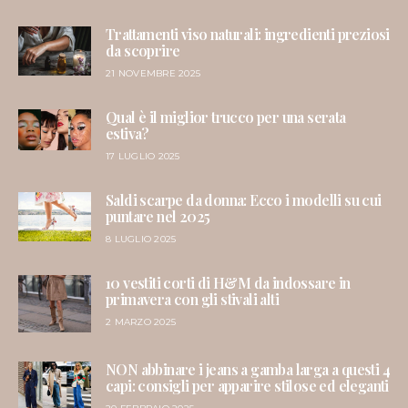
Trattamenti viso naturali: ingredienti preziosi
da scoprire
21 NOVEMBRE 2025
Qual è il miglior trucco per una serata
estiva?
17 LUGLIO 2025
Saldi scarpe da donna: Ecco i modelli su cui
puntare nel 2025
8 LUGLIO 2025
10 vestiti corti di H&M da indossare in
primavera con gli stivali alti
2 MARZO 2025
NON abbinare i jeans a gamba larga a questi 4
capi: consigli per apparire stilose ed eleganti