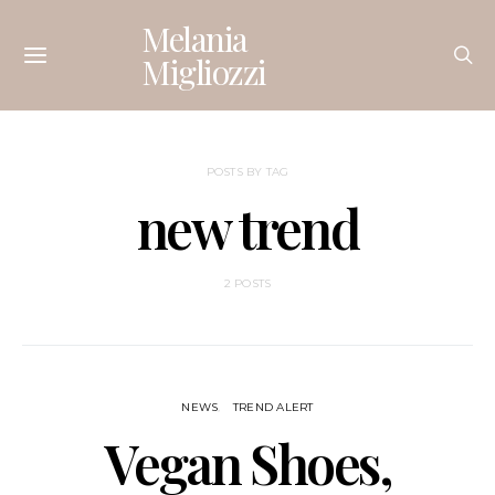
Melania
Migliozzi
POSTS BY TAG
new trend
2 POSTS
NEWS
TREND ALERT
Vegan Shoes,