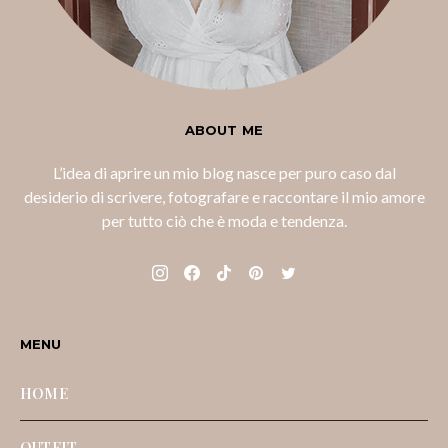
ABOUT ME
L’idea di aprire un mio blog nasce per puro caso dal
desiderio di scrivere, fotografare e raccontare il mio amore
per tutto ciò che è moda e tendenza.
MENU
HOME
OUTFIT