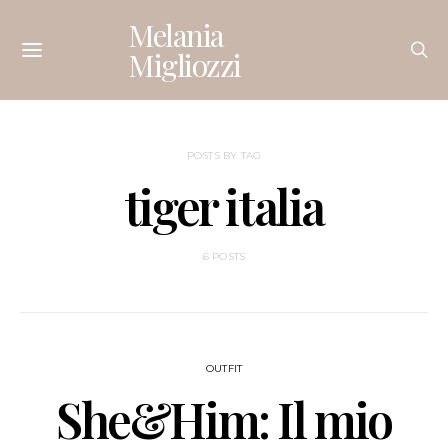
Melania
Migliozzi
POSTS BY TAG
tiger italia
6 POSTS
OUTFIT
She&Him: Il mio