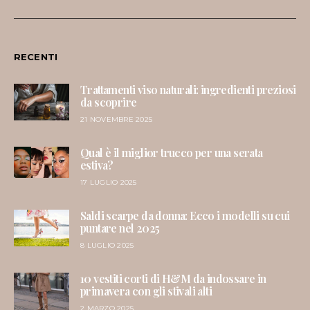
RECENTI
Trattamenti viso naturali: ingredienti preziosi
da scoprire
21 NOVEMBRE 2025
Qual è il miglior trucco per una serata
estiva?
17 LUGLIO 2025
Saldi scarpe da donna: Ecco i modelli su cui
puntare nel 2025
8 LUGLIO 2025
10 vestiti corti di H&M da indossare in
primavera con gli stivali alti
2 MARZO 2025