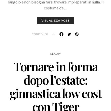
l’angolo e non bisogna farsi trovare impreparati in nulla. Il
costume c’è,…
VISUALIZZA POST
CONDIVIDI
BEAUTY
Tornare in forma
dopo l’estate:
ginnastica low cost
con Tiger