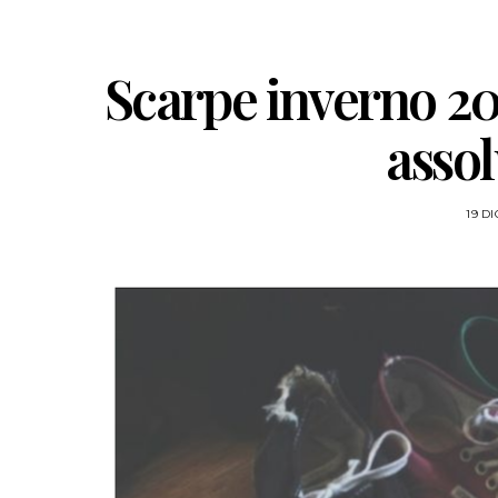
Scarpe inverno 201
asso
19 D