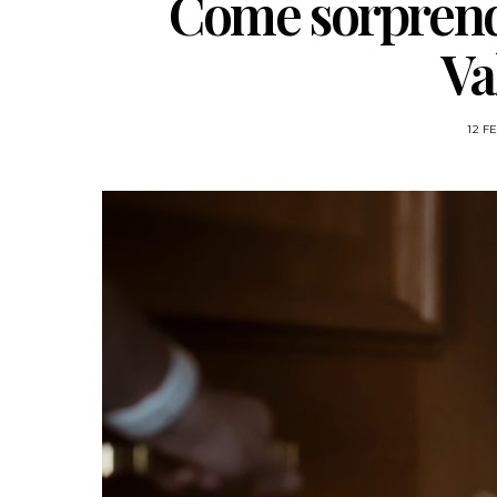
Come sorprende
Va
12 F