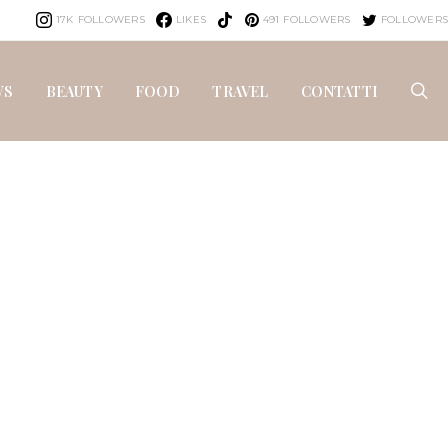
17K
FOLLOWERS
LIKES
491
FOLLOWERS
FOLLOWERS
WS
BEAUTY
FOOD
TRAVEL
CONTATTI