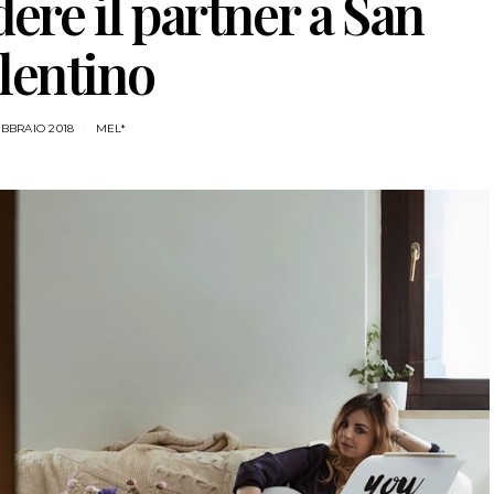
re il partner a San
lentino
EBBRAIO 2018
MEL*