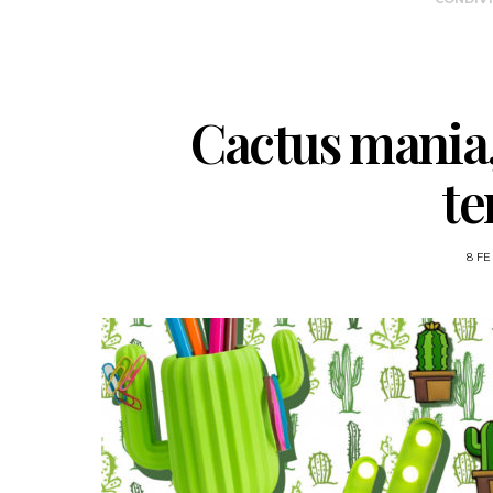
Cactus mania, 
te
8 FE