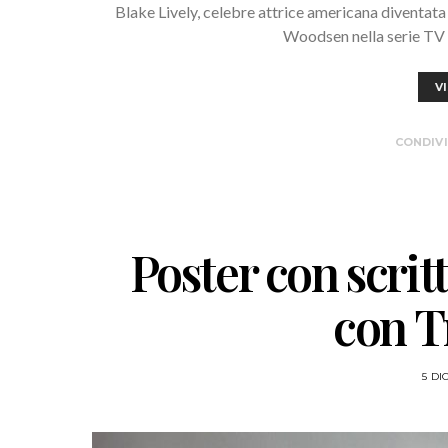
Blake Lively, celebre attrice americana diventata 
Woodsen nella serie TV G
V
CONDIVI
Poster con scrit
con T
5 DI