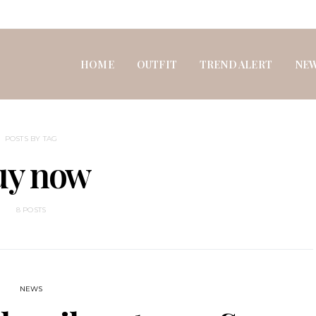
HOME
OUTFIT
TREND ALERT
NE
POSTS BY TAG
uy now
8 POSTS
NEWS