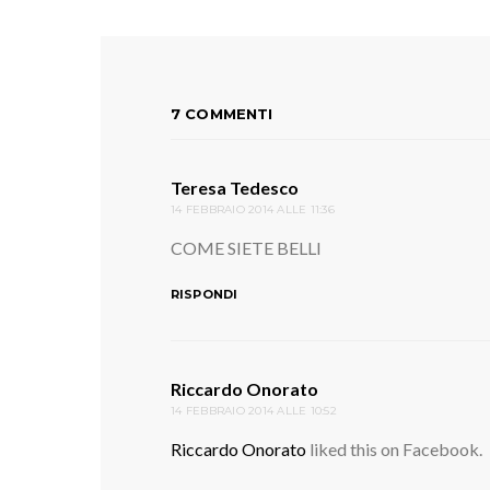
7 COMMENTI
Teresa Tedesco
ha
14 FEBBRAIO 2014 ALLE 11:36
detto:
COME SIETE BELLI
RISPONDI
Riccardo Onorato
ha
14 FEBBRAIO 2014 ALLE 10:52
detto:
Riccardo Onorato
liked this on Facebook.