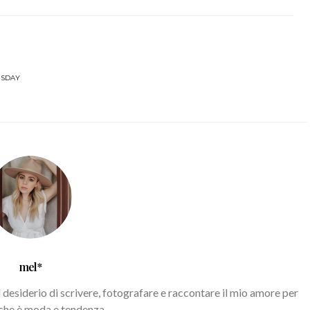
'SDAY
mel*
l desiderio di scrivere, fotografare e raccontare il mio amore per
 che è moda e tendenza.