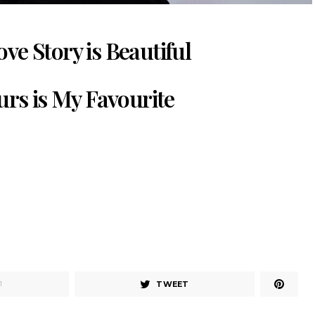
ove Story is Beautiful
urs is My Favourite
TWEET
1