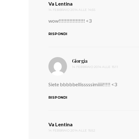
Va Lentina
ha
14 FEBBRAIO 2014 ALLE 14:55
detto:
wow!!!!!!!!!!!!!!!!! <3
RISPONDI
Giorgia
ha
14 FEBBRAIO 2014 ALLE 15:11
detto:
Siete bbbbbellisssssimiiii!!!!! <3
RISPONDI
Va Lentina
ha
14 FEBBRAIO 2014 ALLE 15:52
detto: