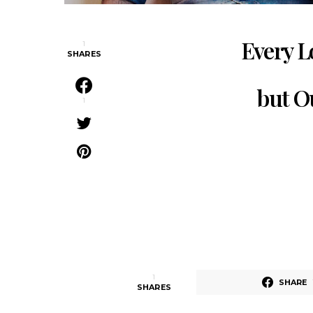
Every L
1
SHARES
but O
1
1
SHARE
SHARES